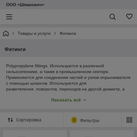
ООО «Шпакович»
Товары и услуги
Фитинги
Фитинги
Polypropylene fittings. Используются в различной
сельхозтехнике, а также в промышленном секторе.
Применяются для соединения частей и узлов опрыскивателя
с помощью шлангов. Используются для
разветвления, поворотов, переходов на другой диаметр, а
также при необходимости частой сборки и разборки. Фитинги
Показать всё
изготавливаются из химстойкого пластика, полипропилена,
нейлона.
В этой группе товаров Вы найдете: фитинги с вилочным
Сортировка
0
Фильтры
соединением, фитинги прямые, фитинги угловые, фитинги с
плоским седлом, фитинги с наружной резьбой, штуцер-
колено с внутренней резьбой, штуцер-колено с наружной