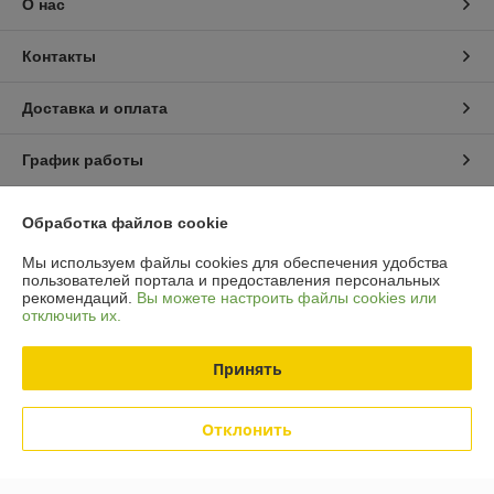
О нас
Контакты
Доставка и оплата
График работы
Полная версия сайта
Обработка файлов cookie
Мы используем файлы cookies для обеспечения удобства
Политика обработки cookies
пользователей портала и предоставления персональных
рекомендаций.
Вы можете настроить файлы cookies или
Сайт создан на платформе Deal.by
отключить их.
Принять
Отклонить
Информация для покупателя