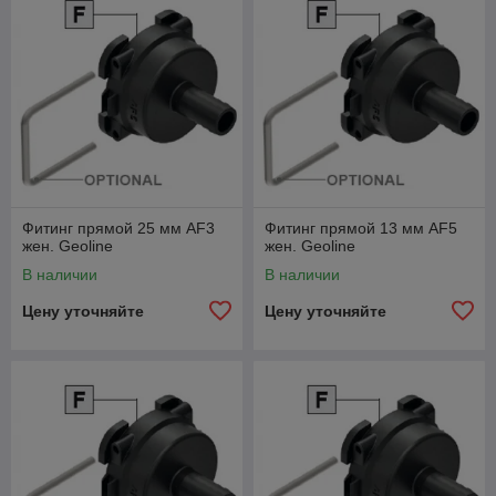
резьбой, тройники, соединители, ниппель симметричный,
редукционный ниппель,
переходные муфты, выпускные патрубки, барашковые гайки,
зажимные гайки, заглушки с внутренней резьбой, заглушки с
наружной резьбой, быстроразъемные соединения камлок,
уплотнители, прокладки.
Фитинг прямой 25 мм AF3
Фитинг прямой 13 мм AF5
жен. Geoline
жен. Geoline
В наличии
В наличии
Цену уточняйте
Цену уточняйте