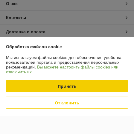
О нас
Контакты
Доставка и оплата
График работы
Обработка файлов cookie
Мы используем файлы cookies для обеспечения удобства
Полная версия сайта
пользователей портала и предоставления персональных
рекомендаций.
Вы можете настроить файлы cookies или
отключить их.
Политика обработки cookies
Принять
Сайт создан на платформе Deal.by
Отклонить
Информация для покупателя