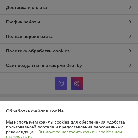
Доставка и оплата
График работы
Полная версия сайта
Политика обработки cookies
Сайт создан на платформе Deal.by
Информация для покупателя
Обработка файлов cookie
Юридическое лицо:
ООО «Шпакович»
225708, Брестская обл., г. Пинск, ул. Индустриальная, д. 5Д, офис 4.
Мы используем файлы cookies для обеспечения удобства
пользователей портала и предоставления персональных
Регистрационный номер ЕГР: 291836976
рекомендаций.
Вы можете настроить файлы cookies или
отключить их.