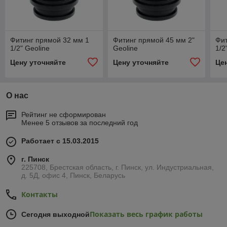
Фитинг прямой 32 мм 1
Фитинг прямой 45 мм 2"
Фит
1/2" Geoline
Geoline
1/2
Цену уточняйте
Цену уточняйте
Це
О нас
Рейтинг не сформирован
Менее 5 отзывов за последний год
Работает с 15.03.2015
г. Пинск
225708, Брестская область, г. Пинск, ул. Индустриальная,
д. 5Д, офис 4, Пинск, Беларусь
Контакты
Показать весь график работы
Сегодня выходной