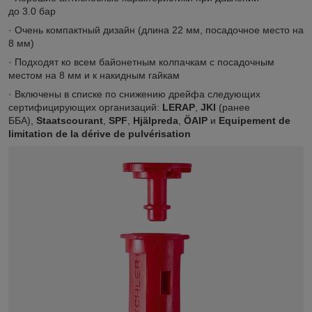
до 3.0 бар
· Очень компактный дизайн (длина 22 мм, посадочное место на
8 мм)
· Подходят ко всем байонетным колпачкам с посадочным
местом на 8 мм и к накидным гайкам
· Включены в списке по снижению дрейфа следующих
сертифицирующих организаций:
LERAP
,
JKI
(ранее
ББА),
Staatscourant
,
SPF
,
Hjälpreda
,
ÖAIP
и
Equipement de
limitation de la dérive de pulvérisation