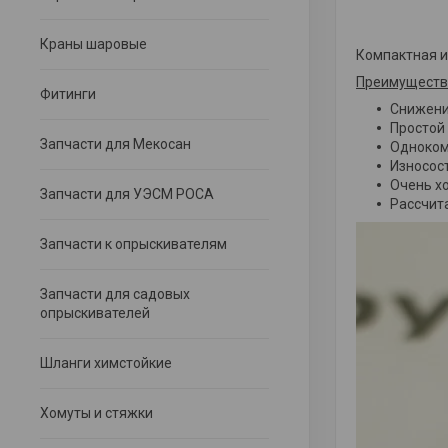
Краны шаровые
Компактная ин
Преимущества
Фитинги
Снижени
Простой
Запчасти для Мекосан
Одноком
Износост
Очень х
Запчасти для УЭСМ РОСА
Рассчита
Запчасти к опрыскивателям
Запчасти для садовых
опрыскивателей
Шланги химстойкие
Хомуты и стяжки