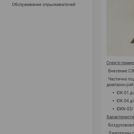
Обслуживание опрыскивателей
Спектр приме
· Внесение СЗ
· Частично п
диапазон раб
IDK-01 до
IDK-04 до
IDKN-03/-
Характеристи
· Воздухово
· Диапазоны 