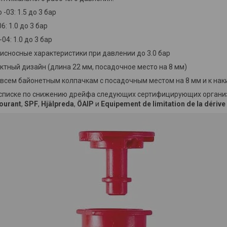
 -03: 1.5 до 3 бар
6: 1.0 до 3 бар
-04: 1.0 до 3 бар
тисносные характеристики при давлении до 3.0 бар
актный дизайн (длина 22 мм, посадочное место на 8 мм)
о всем байонетным колпачкам с посадочным местом на 8 мм и к на
 списке по снижению дрейфа следующих сертифицирующих органи
ourant
,
SPF
,
Hjälpreda
,
ÖAIP
и
Equipement de limitation de la dérive