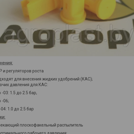
нения:
Р и регуляторов роста
одходят для внесения жидких удобрений (КАС);
очих давления для КАС:
 -03: 1.5 до 2.5 бар,
 -06;
04: 1.0 до 2.5 бар
ки:
влекающий плоскофакельный распылитель
оптимального рабочего давления: