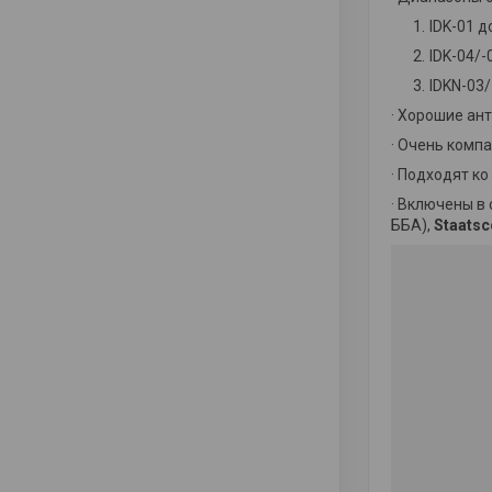
IDK-01 до
IDK-04/-0
IDKN-03/
· Хорошие ан
· Очень комп
· Подходят к
· Включены в
ББА),
Staatsc