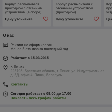
Корпус распылителя
Корпус распылителя с
Ко
проходной с отсечным
отсечным устройством
про
устройством (в сборе)
(проходной)
уст
cod. AP 0-100/08/PP
Ме
Цену уточняйте
Цену уточняйте
Це
О нас
Рейтинг не сформирован
Менее 5 отзывов за последний год
Работает с 15.03.2015
г. Пинск
225708, Брестская область, г. Пинск, ул. Индустриальная,
д. 5Д, офис 4, Пинск, Беларусь
Контакты
Сегодня работает с 09:00 до 17:00
Показать весь график работы