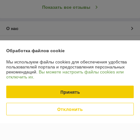
Показать все отзывы
О нас
Контакты
Обработка файлов cookie
Доставка и оплата
Мы используем файлы cookies для обеспечения удобства
пользователей портала и предоставления персональных
рекомендаций.
Вы можете настроить файлы cookies или
График работы
отключить их.
Полная версия сайта
Принять
Политика обработки cookies
Отклонить
Сайт создан на платформе Deal.by