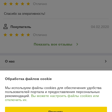
Отлично
Спасибо за оперативность!
Покупатель
04.02.2020
Отлично
Показать все отзывы
О нас
Контакты
Обработка файлов cookie
Доставка и оплата
Мы используем файлы cookies для обеспечения удобства
пользователей портала и предоставления персональных
рекомендаций.
Вы можете настроить файлы cookies или
График работы
отключить их.
Полная версия сайта
Принять