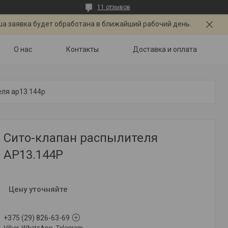
11 отзывов
ша заявка будет обработана в ближайший рабочий день.
О нас
Контакты
Доставка и оплата
еля ap13.144p
Сито-клапан распылителя
AP13.144P
Цену уточняйте
+375 (29) 826-63-69
Viber, WhatsApp, Telegram