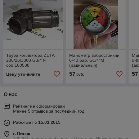
Труба коллектора ZETA
Манометр вибростойкий
Ма
230/260/300 G3/4 F
0-40 бар. G1/4"M
0-8
cod.160538
(радиальный)
(ак
57
57
Цену уточняйте
руб.
О нас
Рейтинг не сформирован
Менее 5 отзывов за последний год
Работает с 15.03.2015
г. Пинск
225708, Брестская область, г. Пинск, ул. Индустриальная,