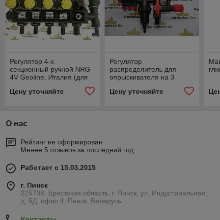
Регулятор 4-х
Регулятор
Ма
секционный ручной NRG
распределитель для
гли
4V Geoline, Италия (для
опрыскивателя на 3
УЭСМ Роса)
секций
Цену уточняйте
Цену уточняйте
Це
О нас
Рейтинг не сформирован
Менее 5 отзывов за последний год
Работает с 15.03.2015
г. Пинск
225708, Брестская область, г. Пинск, ул. Индустриальная,
д. 5Д, офис 4, Пинск, Беларусь
Контакты