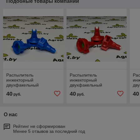
Подобные товары компании
Распылитель
Распылитель
Ра
инжекторный
инжекторный
ин
двухфакельный
двухфакельный
дв
керамический
керамический
ке
40
40
40
руб.
руб.
03DK8MS08C2 Agroplast,
04DK8MS08C2 Agroplast,
05D
Польша
Польша
По
О нас
Рейтинг не сформирован
Менее 5 отзывов за последний год