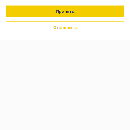
Отлично
Принять
Показать все отзывы
Отклонить
О нас
Контакты
Доставка и оплата
График работы
Полная версия сайта
Политика обработки cookies
Сайт создан на платформе Deal.by