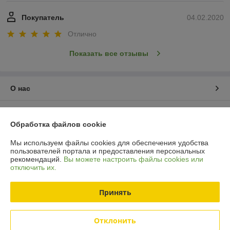
Покупатель
04.02.2020
Отлично
Показать все отзывы
О нас
Контакты
Обработка файлов cookie
Доставка и оплата
Мы используем файлы cookies для обеспечения удобства
пользователей портала и предоставления персональных
рекомендаций.
Вы можете настроить файлы cookies или
График работы
отключить их.
Полная версия сайта
Принять
Политика обработки cookies
Отклонить