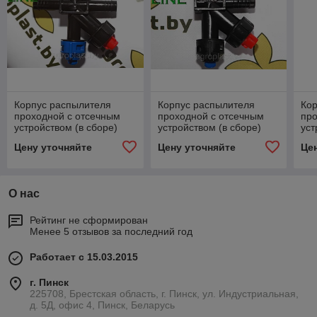
Корпус распылителя
Корпус распылителя
Ко
проходной с отсечным
проходной с отсечным
про
устройством (в сборе)
устройством (в сборе)
уст
cod. AP 0-100/08/PP
cod. AP 0-100/08/KP
Ме
Цену уточняйте
Цену уточняйте
Це
О нас
Рейтинг не сформирован
Менее 5 отзывов за последний год
Работает с 15.03.2015
г. Пинск
225708, Брестская область, г. Пинск, ул. Индустриальная,
д. 5Д, офис 4, Пинск, Беларусь