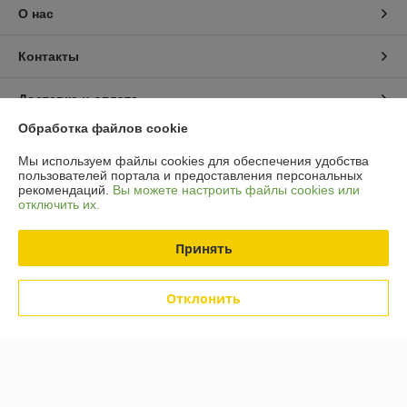
О нас
Контакты
Доставка и оплата
Обработка файлов cookie
График работы
Мы используем файлы cookies для обеспечения удобства
пользователей портала и предоставления персональных
Полная версия сайта
рекомендаций.
Вы можете настроить файлы cookies или
отключить их.
Политика обработки cookies
Принять
Сайт создан на платформе Deal.by
Отклонить
Информация для покупателя