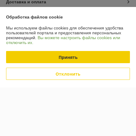
Доставка и оплата
График работы
Обработка файлов cookie
Мы используем файлы cookies для обеспечения удобства
Полная версия сайта
пользователей портала и предоставления персональных
рекомендаций.
Вы можете настроить файлы cookies или
отключить их.
Политика обработки cookies
Принять
Сайт создан на платформе Deal.by
Отклонить
Информация для покупателя
Юридическое лицо:
ООО «Шпакович»
225708, Брестская обл., г. Пинск, ул. Индустриальная, д. 5Д, офис 4.
Регистрационный номер ЕГР: 291836976
УНП: 291836976