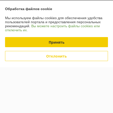
Контакты
Обработка файлов cookie
Доставка и оплата
Мы используем файлы cookies для обеспечения удобства
пользователей портала и предоставления персональных
рекомендаций.
Вы можете настроить файлы cookies или
График работы
отключить их.
Полная версия сайта
Принять
Политика обработки cookies
Отклонить
Сайт создан на платформе Deal.by
Информация для покупателя
Юридическое лицо:
ООО «Шпакович»
225708, Брестская обл., г. Пинск, ул. Индустриальная, д. 5Д, офис 4.