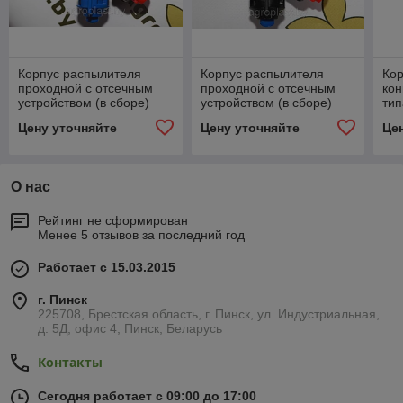
Корпус распылителя
Корпус распылителя
Ко
проходной с отсечным
проходной с отсечным
кон
устройством (в сборе)
устройством (в сборе)
тип
cod. AP 0-100/08/PP
cod. AP 0-100/08/KP
сбо
Цену уточняйте
Цену уточняйте
Це
О нас
Рейтинг не сформирован
Менее 5 отзывов за последний год
Работает с 15.03.2015
г. Пинск
225708, Брестская область, г. Пинск, ул. Индустриальная,
д. 5Д, офис 4, Пинск, Беларусь
Контакты
Сегодня работает с 09:00 до 17:00