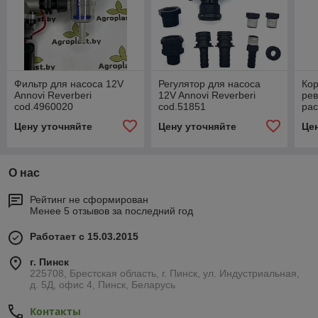
Фильтр для насоса 12V
Регулятор для насоса
Ко
Annovi Reverberi
12V Annovi Reverberi
рев
cod.4960020
cod.51851
рас
тр
Цену уточняйте
Цену уточняйте
Це
О нас
Рейтинг не сформирован
Менее 5 отзывов за последний год
Работает с 15.03.2015
г. Пинск
225708, Брестская область, г. Пинск, ул. Индустриальная,
д. 5Д, офис 4, Пинск, Беларусь
Контакты