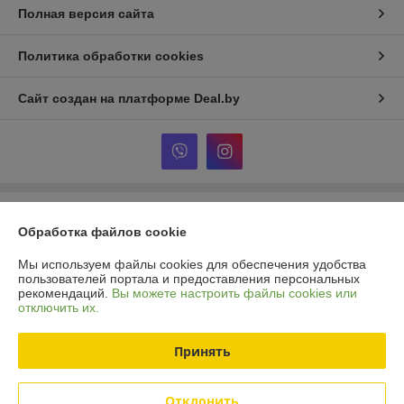
Полная версия сайта
Политика обработки cookies
Сайт создан на платформе Deal.by
Информация для покупателя
Обработка файлов cookie
Юридическое лицо:
ООО «Шпакович»
225708, Брестская обл., г. Пинск, ул. Индустриальная, д. 5Д, офис 4.
Мы используем файлы cookies для обеспечения удобства
пользователей портала и предоставления персональных
Регистрационный номер ЕГР: 291836976
рекомендаций.
Вы можете настроить файлы cookies или
отключить их.
УНП: 291836976
Регистрационный орган: Единый государственный регистр
Принять
Дата регистрации компании: 15.12.2023
Отклонить