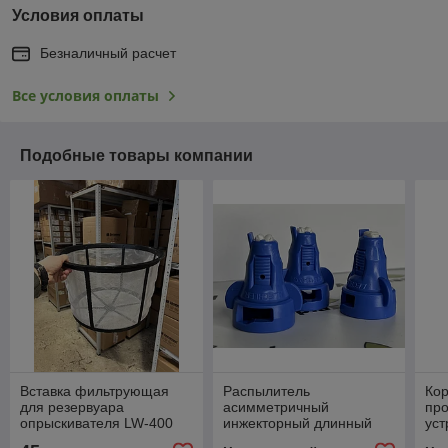
Условия оплаты
Безналичный расчет
Все условия оплаты
Подобные товары компании
Вставка фильтрующая
Распылитель
Ко
для резервуара
асимметричный
про
опрыскивателя LW-400
инжекторный длинный
уст
двухфакельный IDTA 120-
cod