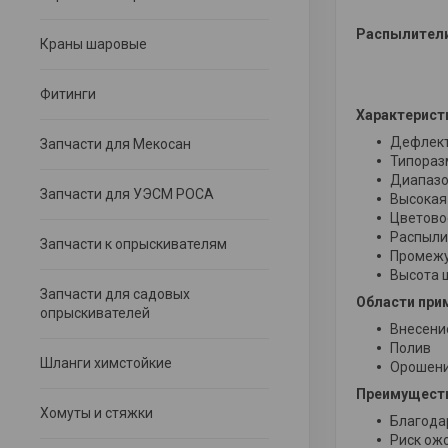
Распылители 
Краны шаровые
Фитинги
Характерист
Дефлект
Запчасти для Мекосан
Типораз
Диапазон
Запчасти для УЭСМ РОСА
Высокая
Цветово
Распыли
Запчасти к опрыскивателям
Промежут
Высота ш
Запчасти для садовых
Области при
опрыскивателей
Внесени
Полив
Шланги химстойкие
Орошени
Преимущест
Хомуты и стяжки
Благода
Риск ож