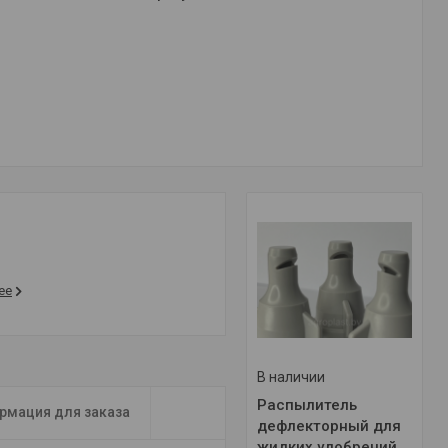
ее
В наличии
Распылитель
рмация для заказа
дефлекторный для
жидких удобрений