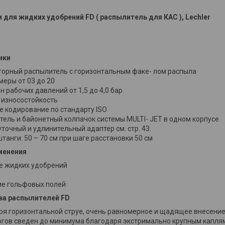
для жидких удобрений FD ( распылитель для КАС ), Lechler
ики
орный распылитель с горизонтальным факе- лом распыла
меры от 03 до 20
 рабочих давлений от 1,5 до 4,0 бар
 износостойкость
е кодирование по стандарту ISO
тель и байонетный колпачок системы MULTI- JET в одном корпусе
очный и удлинительный адаптер см. стр. 43.
танги: 50 – 70 см при шаге расстановки 50 см
менения
е жидких удобрений
е гольфовых полей
ва распылителей
FD
ря горизонтальной струе, очень равномерное и щадящее внесени
огов сведен до минимума благодаря экстримально крупным капля