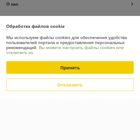
О нас
Контакты
Обработка файлов cookie
Доставка и оплата
Мы используем файлы cookies для обеспечения удобства
пользователей портала и предоставления персональных
рекомендаций.
Вы можете настроить файлы cookies или
График работы
отключить их.
Полная версия сайта
Принять
Политика обработки cookies
Отклонить
Сайт создан на платформе Deal.by
Информация для покупателя