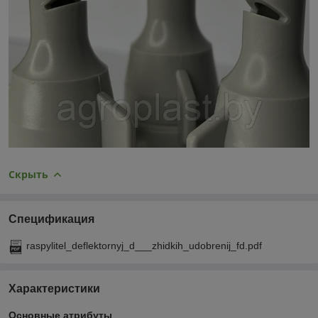
Скрыть
Спецификация
raspylitel_deflektornyj_d___zhidkih_udobrenij_fd.pdf
Характеристики
Основные атрибуты