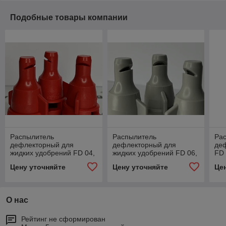
Подобные товары компании
Распылитель
Распылитель
Ра
дефлекторный для
дефлекторный для
де
жидких удобрений FD 04,
жидких удобрений FD 06,
FD 
Lechler
Lechler
Цену уточняйте
Цену уточняйте
Це
О нас
Рейтинг не сформирован