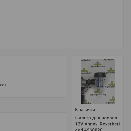
ее
В наличии
Фильтр для насоса
12V Annovi Reverberi
cod.4960020