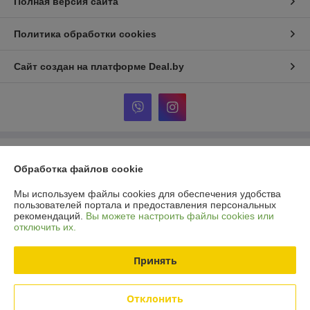
Полная версия сайта
Политика обработки cookies
Сайт создан на платформе Deal.by
Информация для покупателя
Обработка файлов cookie
Юридическое лицо:
ООО «Шпакович»
225708, Брестская обл., г. Пинск, ул. Индустриальная, д. 5Д, офис 4.
Мы используем файлы cookies для обеспечения удобства
пользователей портала и предоставления персональных
Регистрационный номер ЕГР: 291836976
рекомендаций.
Вы можете настроить файлы cookies или
отключить их.
УНП: 291836976
Регистрационный орган: Единый государственный регистр
Принять
Дата регистрации компании: 15.12.2023
Отклонить
Местонахождение книги жалоб и предложений: 225708, Брестская