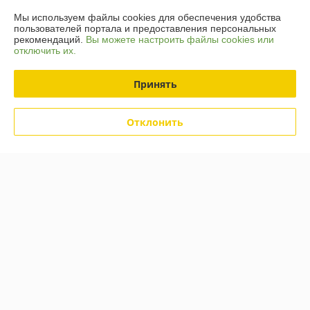
Мы используем файлы cookies для обеспечения удобства
пользователей портала и предоставления персональных
График работы
рекомендаций.
Вы можете настроить файлы cookies или
отключить их.
Полная версия сайта
Принять
Политика обработки cookies
Отклонить
Сайт создан на платформе Deal.by
Информация для покупателя
Юридическое лицо:
ООО «Шпакович»
225708, Брестская обл., г. Пинск, ул. Индустриальная, д. 5Д, офис 4.
Регистрационный номер ЕГР: 291836976
УНП: 291836976