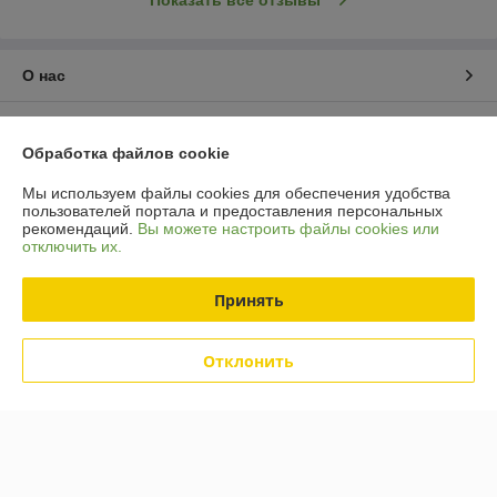
Показать все отзывы
О нас
Контакты
Обработка файлов cookie
Доставка и оплата
Мы используем файлы cookies для обеспечения удобства
пользователей портала и предоставления персональных
рекомендаций.
Вы можете настроить файлы cookies или
График работы
отключить их.
Полная версия сайта
Принять
Политика обработки cookies
Отклонить
Сайт создан на платформе Deal.by