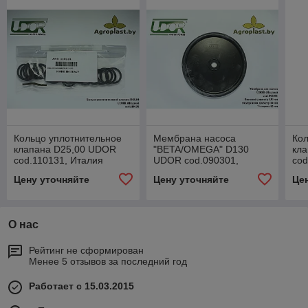
Кольцо уплотнительное
Мембрана насоса
Кол
клапана D25,00 UDOR
"BETA/OMEGA" D130
кл
cod.110131, Италия
UDOR cod.090301,
cod
Италия
Цену уточняйте
Цену уточняйте
Це
О нас
Рейтинг не сформирован
Менее 5 отзывов за последний год
Работает с 15.03.2015