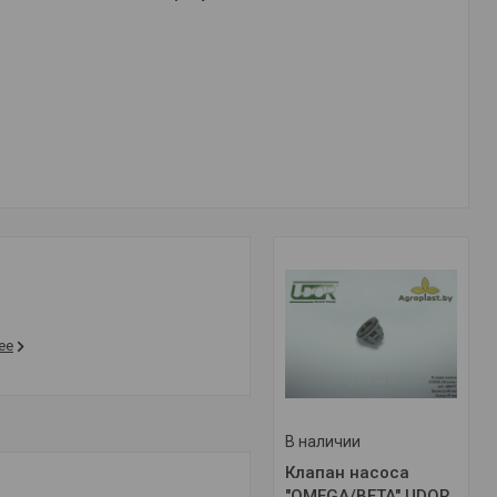
ее
В наличии
Клапан насоса
"OMEGA/BETA" UDOR