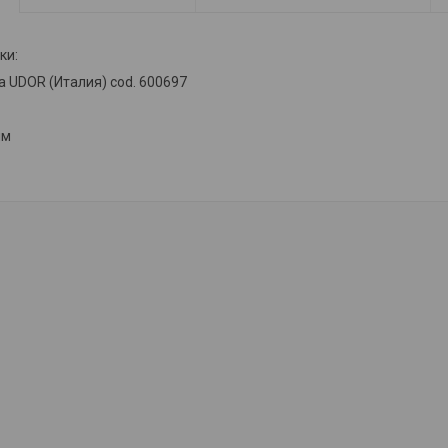
ки:
а UDOR (Италия) cod. 600697
 мм